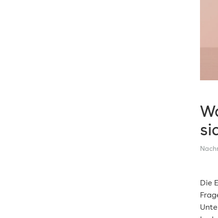
Nachrichten
Sicherheit
Technologie
Tipps
Vision
Wa
si
Nachr
Die E
Frag
Unte