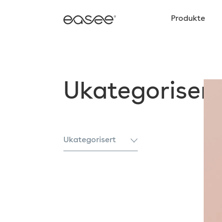
Produkte
Ukategorisert
Ukategorisert
Alle
Behörden
Fallstudie
Konformität