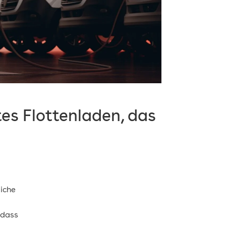
tes Flottenladen, das
liche
 dass