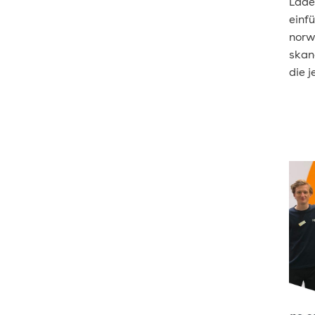
Lade
einf
norw
skan
die 