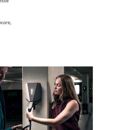
esse
ware,