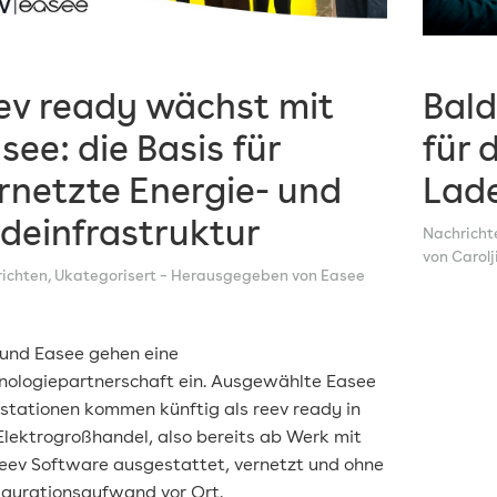
ev ready wächst mit
Bald
see: die Basis für
für 
rnetzte Energie- und
Lad
deinfrastruktur
Nachricht
von Carol
ichten
,
Ukategorisert
– Herausgegeben von Easee
 und Easee gehen eine
nologiepartnerschaft ein. Ausgewählte Easee
stationen kommen künftig als reev ready in
Elektrogroßhandel, also bereits ab Werk mit
reev Software ausgestattet, vernetzt und ohne
igurationsaufwand vor Ort.