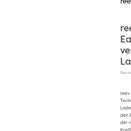
re
Ea
ve
La
Nachr
reev
Tech
Lade
den 
der 
Konf