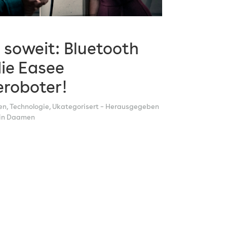
 soweit: Bluetooth
die Easee
eroboter!
en
,
Technologie
,
Ukategorisert
– Herausgegeben
jin Daamen