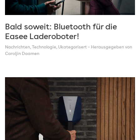
Bald soweit: Bluetooth für die
Easee Laderoboter!
Nachrichten
,
Technologie
,
Ukategorisert
– Herausgegeben von
Caroljin Daamen