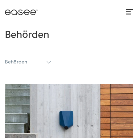
Behörden
Behörden
Alle
Behörden
Fallstudie
Konformität
Nachrichten
Sicherheit