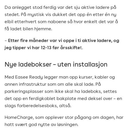
Da anlegget stod ferdig var det sju aktive ladere på
stedet. På mystisk vis dukket det opp én etter én ny
elbil etterhvert som naboene så hvor enkelt det var å
få ladet bilen hjemme.
–
Etter fire måneder var vi oppe i ti aktive ladere, og
jeg tipper vi har 12-13 før årsskifte
t.
Nye ladebokser – uten installasjon
Med Easee Ready legger man opp kurser, kabler og
annen infrastruktur som om alle skal lade. På
parkeringsplasser som ikke skal ha ladeboks, settes
det opp en ferdigkoblet bakplate med deksel over – en
slags forberedelsesboks, altså.
HomeCharge, som opplever stor pågang om dagen, har
hatt svært god nytte av løsningen.