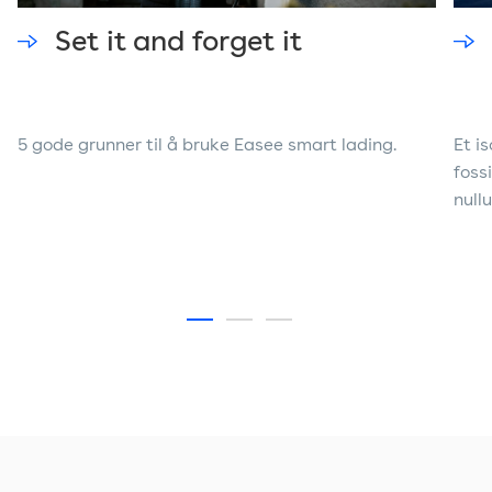
Set it and forget it
5 gode grunner til å bruke Easee smart lading.
Et i
foss
null