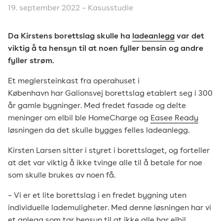
19. september 2022 –
Kasusstudie
Da Kirstens borettslag skulle ha
ladeanlegg
var det
viktig å ta hensyn til at noen fyller bensin og andre
fyller strøm.
Et meglersteinkast fra operahuset i
København har Galionsvej borettslag etablert seg i 300
år gamle bygninger. Med fredet fasade og delte
meninger om elbil ble HomeCharge og
Easee Ready
løsningen da det skulle bygges felles ladeanlegg.
Kirsten Larsen sitter i styret i borettslaget, og forteller
at det var viktig å ikke tvinge alle til å betale for noe
som skulle brukes av noen få.
– Vi er et lite borettslag i en fredet bygning uten
individuelle lademuligheter. Med denne løsningen har vi
et anlegg som tar hensyn til at ikke alle har elbil,