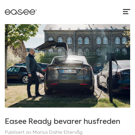
Easee Ready bevarer husfreden
Publisert av Marius Dahle Eltervåg