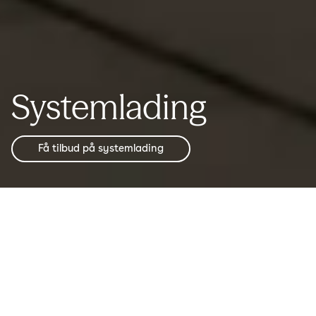
Systemlading
Få tilbud på systemlading
Hvorfor velge Easee?
Intelligent.