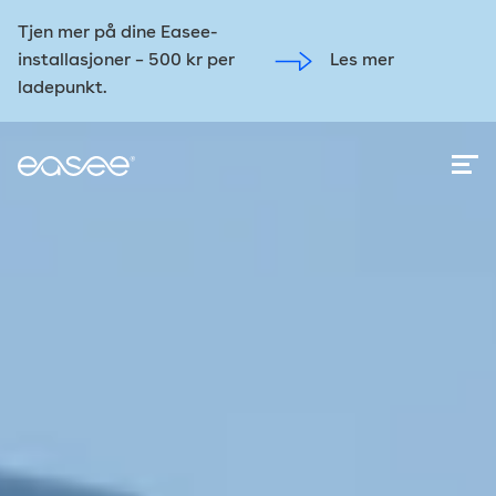
Tjen mer på dine Easee-
installasjoner – 500 kr per
Les mer
ladepunkt.