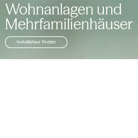
Wohnanlagen und
Mehrfamilienhäuser
Installateur finden
Effizientes und sicheres Laden in Mehrfamilienhäusern.
Wir machen es für Dich einfach und erschwinglich, in
eine moderne Ladeinfrastruktur für Elektroautos zu
investieren. Die Easee Wallbox ersetzt nicht nur die
Steckdose – er bietet Dir auch eine höhere Leistung,
eine intelligentere Steuerung und ein höheres Maß an
Sicherheit.