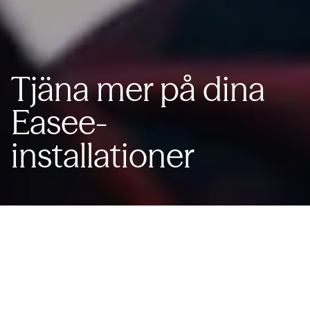
Tjäna mer på dina
Easee-
installationer
Easee ger dig 500 NOK extra för varje installation av