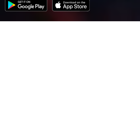
Wij weten dat jouw tijd als installateur kostbaar is,
dus we hebben veel zorg besteed om het zo ‘Easee’
mogelijk te maken. Het configureren van Easee
Laadpalen kan worden gedaan vanuit de Installer App
die speciaal voor jou als installateur is gemaakt. De
app is beschikbaar voor zowel Android als iOS.
Download de app nu via Apple Store of Google Play.