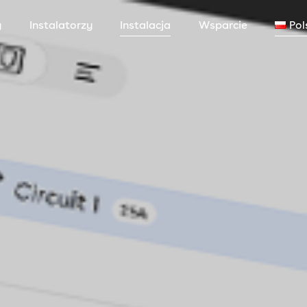
y
Instalatorzy
Instalacja
Wsparcie
Pol