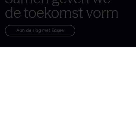
de toekomst vorm
Aan de slag met Easee
Eén gezamenlijk doel: Effortless Electrification.
Samen met pro’s zoals jij bouwen we aan de toekomst.
En elke installatie is een stap dichterbij een duurzame
wereld.
Bij Easee ontwikkelen we EV-laadoplossingen die je in
minuten installeert en met een gerust hart achterlaat.